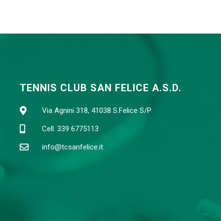
TENNIS CLUB SAN FELICE A.S.D.
Via Agnini 318, 41038 S.Felice S/P
Cell. 339 6775113
info@tcsanfelice.it