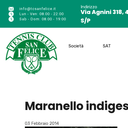
Indirizzo
info@tcsanfelice.it
Via Agnini 318, 
Lun - Ven: 08.00 - 22:00
S/P
Sab - Dom: 08.00 - 19:00
Società
SAT
Maranello indigest
03 Febbraio 2014