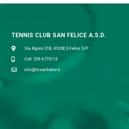
TENNIS CLUB SAN FELICE A.S.D.
Via Agnini 318, 41038 S.Felice S/P
Cell. 339 6775113
info@tcsanfelice.it