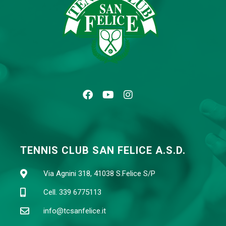
TENNIS CLUB SAN FELICE A.S.D.
Via Agnini 318, 41038 S.Felice S/P
Cell. 339 6775113
info@tcsanfelice.it