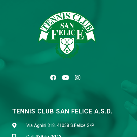
TENNIS CLUB SAN FELICE A.S.D.
Via Agnini 318, 41038 S.Felice S/P
Cell. 339 6775113