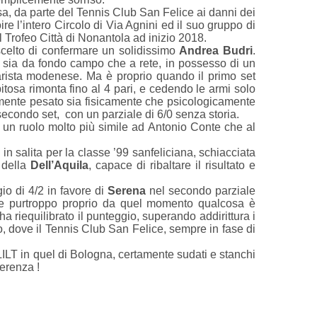
rsa, da parte del Tennis Club San Felice ai danni dei
e l’intero Circolo di Via Agnini ed il suo gruppo di
il Trofeo Città di Nonantola ad inizio 2018.
celto di confermare un solidissimo
Andrea Budri
.
o sia da fondo campo che a rete, in possesso di un
olarista modenese. Ma è proprio quando il primo set
itosa rimonta fino al 4 pari, e cedendo le armi solo
bilmente pesato sia fisicamente che psicologicamente
secondo set, con un parziale di 6/0 senza storia.
n un ruolo molto più simile ad Antonio Conte che al
in salita per la classe ’99 sanfeliciana, schiacciata
 della
Dell’Aquila
, capace di ribaltare il risultato e
gio di 4/2 in favore di
Serena
nel secondo parziale
, e purtroppo proprio da quel momento qualcosa è
a riequilibrato il punteggio, superando addirittura i
o, dove il Tennis Club San Felice, sempre in fase di
 LILT in quel di Bologna, certamente sudati e stanchi
ferenza !