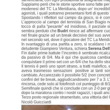
Sappiamo però che le storie sportive sono fatte per 
modenesi del TC La Meridiana, dopo un’ incredibile 
agonisti, i quali potranno presentarsi forti di quest
Spostando i riflettori sul campo da gioco, si è co
L’approccio al campo del tennista di San Biagio n
tocco di palla “pesante” ed insidioso, il parziale
sembra perduto che
Budri
riesce ad affermare cuor
nel finale grazie ad un break decisivo del suo avve
nel secondo set, dove il giocatore del TC La Meridi
In svantaggio di una partita a zero, si scaldano i m
deludente Giampiero Ventura, schiera
Serena Dell
Fin dalle prime battute l’incontro è sembrato ricalc
da passivo di 0/4. Ma è qui che qualcosa cambia e
conquistare il primo set con un 6/4 che ha dello str
Il tennis è però uno sport strano, a tratti malefico,
aveva trasmesso sensazioni positive ai tanti so
cambiato. Accarezzato il possibile 5/2 (non concreti
confini del tie break, aggiudicandoselo per 7 a 3. 
rincorsa, cede solo al fotofinish col punteggio di 8/
Semifinale quindi che si conclude con un 2-0 per gli
dopo la maratona contro i nostri ragazzi, i quali an
Terzo posto regionale strameritato, una vittoria del C
Nicolò Guicciardi