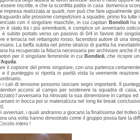
essere riscritte, e che la sconfitta patita in casa domenica sco
impresa realizzata ai quarti, non può che fare ugualmente gioir
o traguardo alle prossime competizioni a squadre, primo fra tutte 
minciato con il singolare maschile, in cui capitan
Bondioli
ha s
on è stato tra i più arrembanti, e complice un avversario ostic
 si è subito portato verso un passivo di 0/4 in favore del sing
e e tenacia nel rettangolo rosso, facendosi autore di una strep
rsario. La beffa subita nel primo stralcio di partita ha inevita
ana ha recuperato la fiducia necessaria per archiviare anche il 
otori per il singolare femminile in cui
Bondioli
, che ricopre u
’Aquila
.
are il copione del primo singolare, con una partenza certamente 
 il punteggio si riporta in parità vista la veemente reazione
aordinario.
 e i cali di tensione possono lasciare segni importanti. Il punteg
stenitori accorsi al campo per sostenere la squadra di casa
zzato) l’avversaria ha ritrovato la sua dimensione in campo ed h
L’amaro in bocca poi si materializza nel long tie break conclusiv
10.
 avversari, i quali andranno a giocarsi la finalissima del trofeo
cora una volta hanno dimostrato come il gruppo possa fare la dif
ircolo intero !