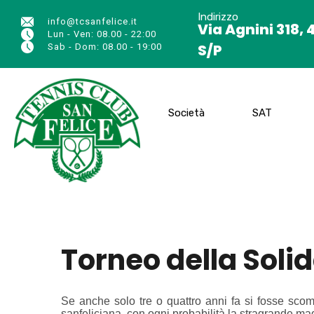
Indirizzo
info@tcsanfelice.it
Via Agnini 318, 
Lun - Ven: 08.00 - 22:00
S/P
Sab - Dom: 08.00 - 19:00
Società
SAT
Torneo della Solid
Se anche solo tre o quattro anni fa si fosse sc
sanfeliciana, con ogni probabilità la stragrande ma