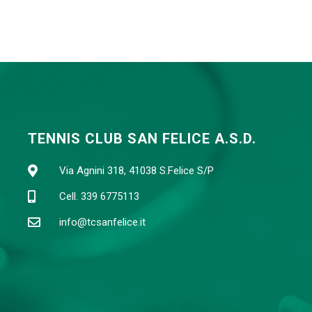
TENNIS CLUB SAN FELICE A.S.D.
Via Agnini 318, 41038 S.Felice S/P
Cell. 339 6775113
info@tcsanfelice.it