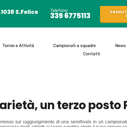
41038 S.Felice
Telefono
PRENOT
339 6775113
Tornei e Attività
Campionati a squadre
News
Contatti
arietà, un terzo posto
ommesso sul raggiungimento di una semifinale in un campionat
ggioranza degli addetti ai lavori avrebbe storto il naso oppure 